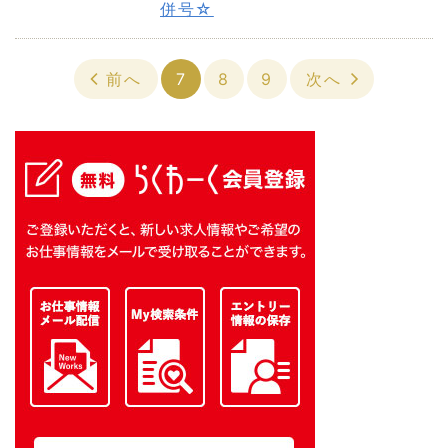
併号☆
前へ
7
8
9
次へ