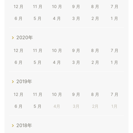
12 月
11 月
10 月
9 月
8 月
7 月
6 月
5 月
4 月
3 月
2 月
1 月
2020年
12 月
11 月
10 月
9 月
8 月
7 月
6 月
5 月
4 月
3 月
2 月
1 月
2019年
12 月
11 月
10 月
9 月
8 月
7 月
6 月
5 月
4月
3月
2月
1月
2018年