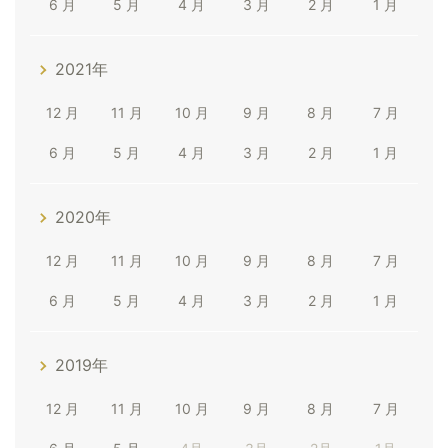
6 月
5 月
4 月
3 月
2 月
1 月
2021年
12 月
11 月
10 月
9 月
8 月
7 月
6 月
5 月
4 月
3 月
2 月
1 月
2020年
12 月
11 月
10 月
9 月
8 月
7 月
6 月
5 月
4 月
3 月
2 月
1 月
2019年
12 月
11 月
10 月
9 月
8 月
7 月