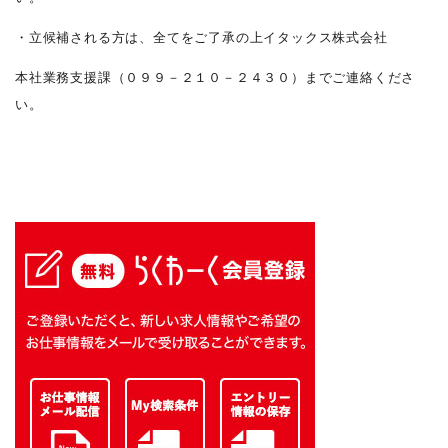
・立候補される方は、全てをご了承の上イタックス株式会社
本社業務支援課（０９９－２１０－２４３０）までご連絡くださ
い。