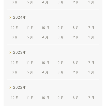
6 月
5 月
4 月
3 月
2 月
1 月
2024年
12 月
11 月
10 月
9 月
8 月
7 月
6 月
5 月
4 月
3 月
2 月
1 月
2023年
12 月
11 月
10 月
9 月
8 月
7 月
6 月
5 月
4 月
3 月
2 月
1 月
2022年
12 月
11 月
10 月
9 月
8 月
7 月