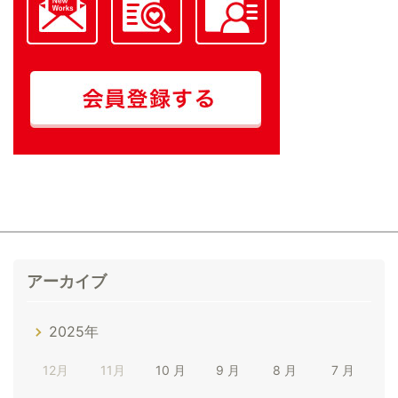
アーカイブ
2025年
12月
11月
10 月
9 月
8 月
7 月