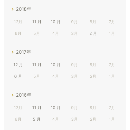
2018年
12月
11 月
10 月
9月
8月
7月
6月
5月
4月
3月
2 月
1月
2017年
12 月
11 月
10 月
9月
8月
7月
6 月
5月
4月
3月
2月
1月
2016年
12月
11 月
10 月
9月
8月
7月
6月
5 月
4月
3月
2月
1月