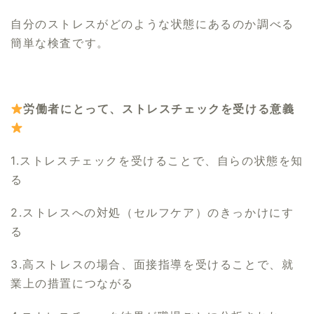
自分のストレスがどのような状態にあるのか調べる
簡単な検査です。
労働者にとって、ストレスチェックを受ける意義
1.ストレスチェックを受けることで、自らの状態を知
る
2.ストレスへの対処（セルフケア）のきっかけにす
る
3.高ストレスの場合、面接指導を受けることで、就
業上の措置につながる