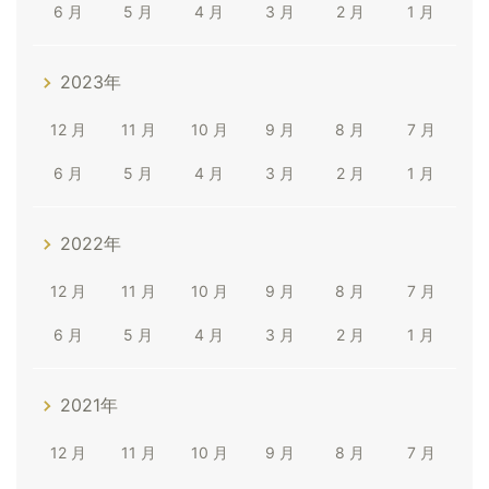
6 月
5 月
4 月
3 月
2 月
1 月
2023年
12 月
11 月
10 月
9 月
8 月
7 月
6 月
5 月
4 月
3 月
2 月
1 月
2022年
12 月
11 月
10 月
9 月
8 月
7 月
6 月
5 月
4 月
3 月
2 月
1 月
2021年
12 月
11 月
10 月
9 月
8 月
7 月