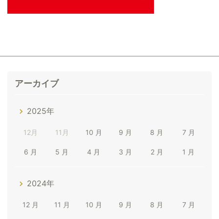
アーカイブ
2025年
12月
11月
10 月
9 月
8 月
7 月
6 月
5 月
4 月
3 月
2 月
1 月
2024年
12 月
11 月
10 月
9 月
8 月
7 月