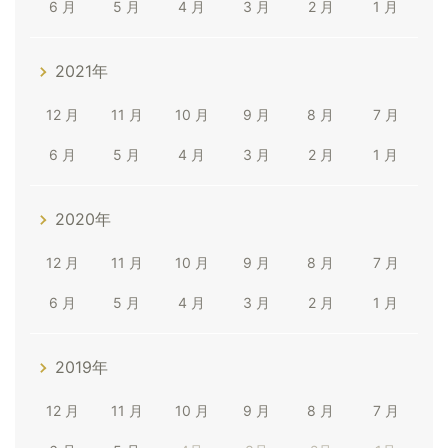
6 月
5 月
4 月
3 月
2 月
1 月
2021年
12 月
11 月
10 月
9 月
8 月
7 月
6 月
5 月
4 月
3 月
2 月
1 月
2020年
12 月
11 月
10 月
9 月
8 月
7 月
6 月
5 月
4 月
3 月
2 月
1 月
2019年
12 月
11 月
10 月
9 月
8 月
7 月