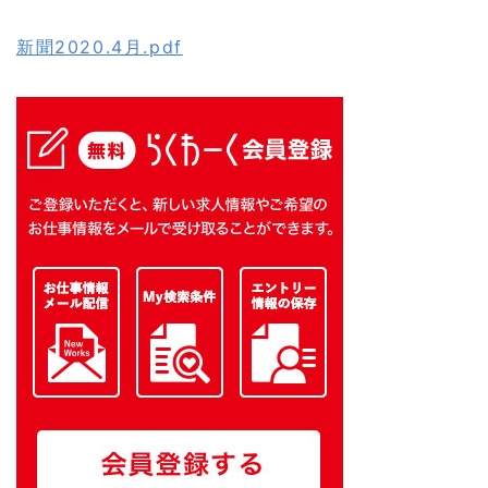
新聞2020.4月.pdf