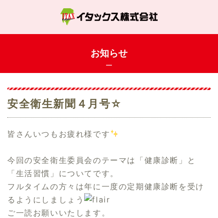
お知らせ
安全衛生新聞４月号☆
皆さんいつもお疲れ様です
今回の安全衛生委員会のテーマは「健康診断」と
「生活習慣」についてです。
フルタイムの方々は年に一度の定期健康診断を受け
るようにしましょう
ご一読お願いいたします。