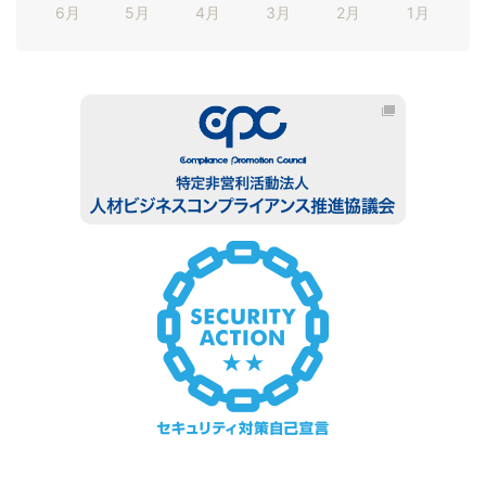
6月
5月
4月
3月
2月
1月