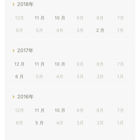
2018年
12月
11 月
10 月
9月
8月
7月
6月
5月
4月
3月
2 月
1月
2017年
12 月
11 月
10 月
9月
8月
7月
6 月
5月
4月
3月
2月
1月
2016年
12月
11 月
10 月
9月
8月
7月
6月
5 月
4月
3月
2月
1月