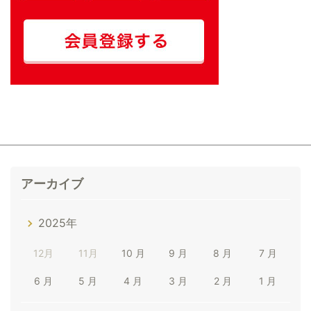
アーカイブ
2025年
12月
11月
10 月
9 月
8 月
7 月
6 月
5 月
4 月
3 月
2 月
1 月