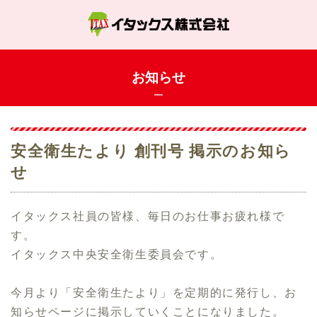
お知らせ
安全衛生たより 創刊号 掲示のお知ら
せ
イタックス社員の皆様、毎日のお仕事お疲れ様で
す。
イタックス中央安全衛生委員会です。
今月より「安全衛生たより」を定期的に発行し、お
知らせページに掲示していくことになりました。