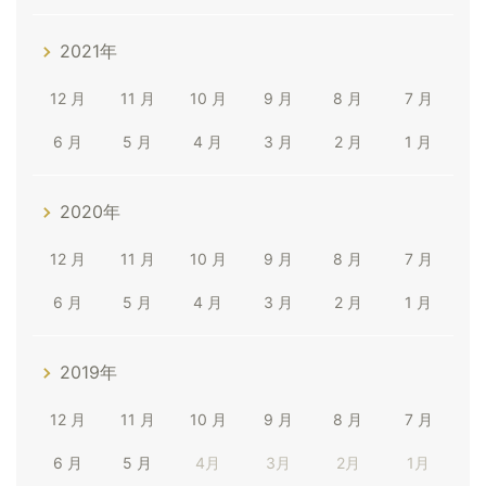
2021年
12 月
11 月
10 月
9 月
8 月
7 月
6 月
5 月
4 月
3 月
2 月
1 月
2020年
12 月
11 月
10 月
9 月
8 月
7 月
6 月
5 月
4 月
3 月
2 月
1 月
2019年
12 月
11 月
10 月
9 月
8 月
7 月
6 月
5 月
4月
3月
2月
1月