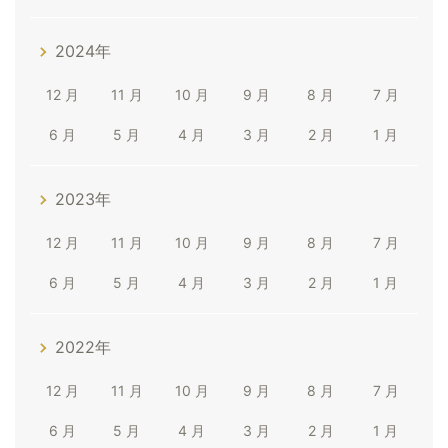
2024年
12 月
11 月
10 月
9 月
8 月
7 月
6 月
5 月
4 月
3 月
2 月
1 月
2023年
12 月
11 月
10 月
9 月
8 月
7 月
6 月
5 月
4 月
3 月
2 月
1 月
2022年
12 月
11 月
10 月
9 月
8 月
7 月
6 月
5 月
4 月
3 月
2 月
1 月