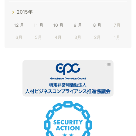
2015年
12 月
11 月
10 月
9 月
8 月
7月
6月
5月
4月
3月
2月
1月