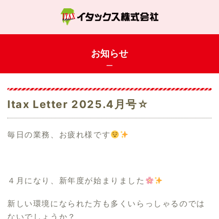
お知らせ
Itax Letter 2025.4月号☆
毎日の業務、お疲れ様です
４月になり、新年度が始まりました
新しい環境になられた方も多くいらっしゃるのでは
ないでしょうか？