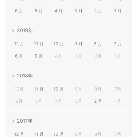
6 月
5 月
4 月
3 月
2 月
1 月
2019年
12 月
11 月
10 月
9 月
8 月
7 月
6 月
5 月
4月
3月
2月
1月
2018年
12月
11 月
10 月
9月
8月
7月
6月
5月
4月
3月
2 月
1月
2017年
12 月
11 月
10 月
9月
8月
7月