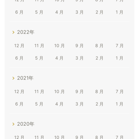
6 月
5 月
4 月
3 月
2 月
1 月
2022年
12 月
11 月
10 月
9 月
8 月
7 月
6 月
5 月
4 月
3 月
2 月
1 月
2021年
12 月
11 月
10 月
9 月
8 月
7 月
6 月
5 月
4 月
3 月
2 月
1 月
2020年
12 月
11 月
10 月
9 月
8 月
7 月