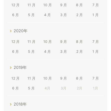
12 月
11 月
10 月
9 月
8 月
7 月
6 月
5 月
4 月
3 月
2 月
1 月
2020年
12 月
11 月
10 月
9 月
8 月
7 月
6 月
5 月
4 月
3 月
2 月
1 月
2019年
12 月
11 月
10 月
9 月
8 月
7 月
6 月
5 月
4月
3月
2月
1月
2018年