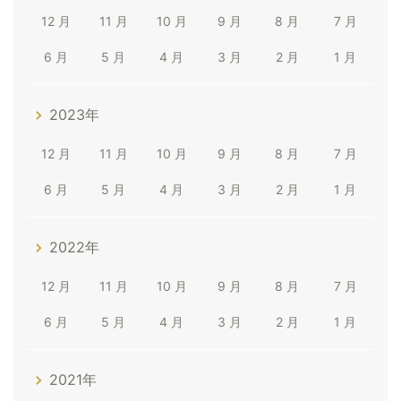
12 月
11 月
10 月
9 月
8 月
7 月
6 月
5 月
4 月
3 月
2 月
1 月
2023年
12 月
11 月
10 月
9 月
8 月
7 月
6 月
5 月
4 月
3 月
2 月
1 月
2022年
12 月
11 月
10 月
9 月
8 月
7 月
6 月
5 月
4 月
3 月
2 月
1 月
2021年