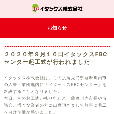
お知らせ
２０２０年９月１６日イタックスFBC
センター起工式が行われました
イタックス株式会社は、この度鹿児島県薩摩川内市
の入来工業団地内に「イタックスFBCセンター」を
新設することとなりました。
本日、その起工式が執り行われ、薩摩川内市長や市
議会、様々な業者の方に出席頂きまして無事に着工
へ向け準備が整いました。