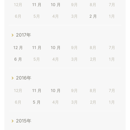
12月
11 月
10 月
9月
8月
7月
6月
5月
4月
3月
2 月
1月
2017年
12 月
11 月
10 月
9月
8月
7月
6 月
5月
4月
3月
2月
1月
2016年
12月
11 月
10 月
9月
8月
7月
6月
5 月
4月
3月
2月
1月
2015年