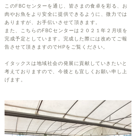
このFBCセンターを通じ、皆さまの食卓を彩る、お
肉やお魚をより安全に提供できるように、微力では
ありますが、お手伝いさせて頂きます。
また、こちらのFBCセンターは２０２１年２月頃を
完成予定としています。完成した際には改めてご報
告させて頂きますのでHPをご覧ください。
イタックスは地域社会の発展に貢献していきたいと
考えておりますので、今後とも宜しくお願い申し上
げます。