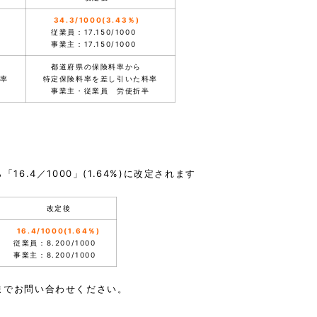
34.3/1000(3.43％)
従業員：17.150/1000
。
事業主：17.150/1000
都道府県の保険料率から
率
。
特定保険料率を差し引いた料率
。
半
事業主・従業員 労使折半
「16.4／1000」(1.64%)に改定されます
改定後
16.4/1000(1.64％)
従業員：8.200/1000
。
事業主：8.200/1000
までお問い合わせください
。