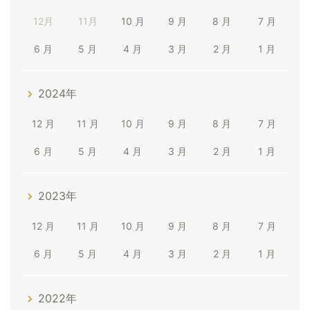
12月
11月
10 月
9 月
8 月
7 月
6 月
5 月
4 月
3 月
2 月
1 月
2024年
12 月
11 月
10 月
9 月
8 月
7 月
6 月
5 月
4 月
3 月
2 月
1 月
2023年
12 月
11 月
10 月
9 月
8 月
7 月
6 月
5 月
4 月
3 月
2 月
1 月
2022年