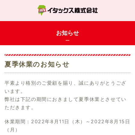
お知らせ
夏季休業のお知らせ
平素より格別のご愛顧を賜り、誠にありがとうござ
います。
弊社は下記の期間におきまして夏季休業とさせてい
ただきます。
休業期間：2022年8月11日（木）～2022年8月15日
（月）