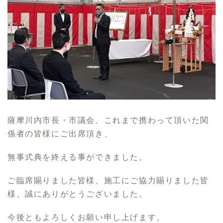
薩摩川内市長・市議会、これまで携わって頂いた関
係者の皆様にご出席頂き、
無事式典を終える事ができました。
ご臨席賜りました皆様、施工にご協力賜りました皆
様、誠にありがとうございました。
今後ともよろしくお願い申し上げます。