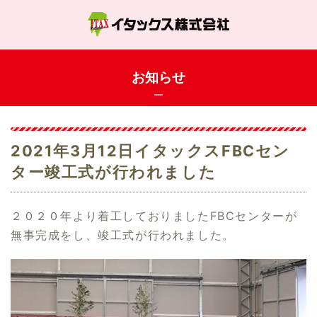
お知らせ
2021年3月12日イタックスFBCセン
ター竣工式が行われました
２０２０年より着工しておりましたFBCセンターが
無事完成をし、竣工式が行われました。