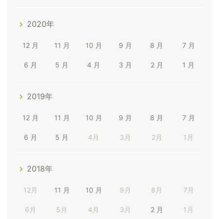
2020年
12 月
11 月
10 月
9 月
8 月
7 月
6 月
5 月
4 月
3 月
2 月
1 月
2019年
12 月
11 月
10 月
9 月
8 月
7 月
6 月
5 月
4月
3月
2月
1月
2018年
12月
11 月
10 月
9月
8月
7月
6月
5月
4月
3月
2 月
1月