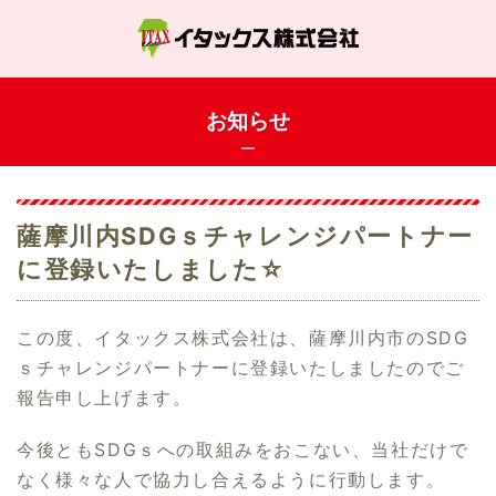
お知らせ
薩摩川内SDGｓチャレンジパートナー
に登録いたしました☆
この度、イタックス株式会社は、薩摩川内市のSDG
ｓチャレンジパートナーに登録いたしましたのでご
報告申し上げます。
今後ともSDGｓへの取組みをおこない、当社だけで
なく様々な人で協力し合えるように行動します。