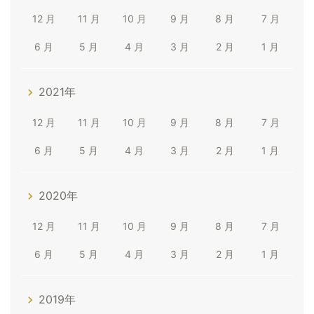
12 月
11 月
10 月
9 月
8 月
7 月
6 月
5 月
4 月
3 月
2 月
1 月
2021年
12 月
11 月
10 月
9 月
8 月
7 月
6 月
5 月
4 月
3 月
2 月
1 月
2020年
12 月
11 月
10 月
9 月
8 月
7 月
6 月
5 月
4 月
3 月
2 月
1 月
2019年