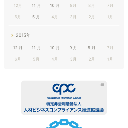
12月
11 月
10 月
9月
8月
7月
6月
5 月
4月
3月
2月
1月
2015年
12 月
11 月
10 月
9 月
8 月
7月
6月
5月
4月
3月
2月
1月