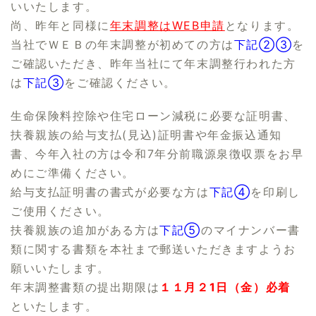
いいたします。
尚、昨年と同様に
年末調整はWEB申請
となります。
当社でＷＥＢの年末調整が初めての方は
下記②③
を
ご確認いただき、昨年当社にて年末調整行われた方
は
下記③
をご確認ください。
生命保険料控除や住宅ローン減税に必要な証明書、
扶養親族の給与支払(見込)証明書や年金振込通知
書、今年入社の方は令和7年分前職源泉徴収票をお早
めにご準備ください。
給与支払証明書の書式が必要な方は
下記④
を印刷し
ご使用ください。
扶養親族の追加がある方は
下記⑤
のマイナンバー書
類に関する書類を本社まで郵送いただきますようお
願いいたします。
年末調整書類の提出期限は
１１月２1日（金）必着
といたします。