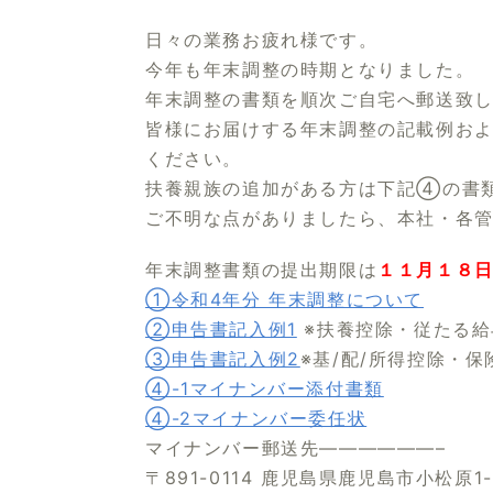
日々の業務お疲れ様です。
今年も年末調整の時期となりました。
年末調整の書類を順次ご自宅へ郵送致しま
皆様にお届けする年末調整の記載例お
ください。
扶養親族の追加がある方は下記④の書
ご不明な点がありましたら、本社・各
年末調整書類の提出期限は
１１月１８
①令和4年分 年末調整について
②申告書記入例1
※扶養控除・従たる給
③申告書記入例2
※基/配/所得控除・保
④-1マイナンバー添付書類
④-2マイナンバー委任状
マイナンバー郵送先——————–
〒891-0114
鹿児島県鹿児島市小松原1-4